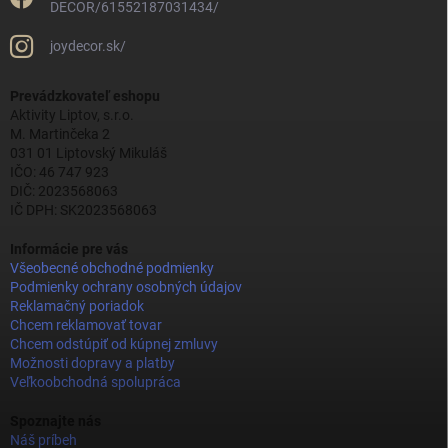
DECOR/61552187031434/
joydecor.sk/
Prevádzkovateľ eshopu
Aktivity Liptov, s.r.o.
M. Martinčeka 2
031 01 Liptovský Mikuláš
IČO: 46 747 923
DIČ: 2023568063
IČ DPH: SK2023568063
Informácie pre vás
Všeobecné obchodné podmienky
Podmienky ochrany osobných údajov
Reklamačný poriadok
Chcem reklamovať tovar
Chcem odstúpiť od kúpnej zmluvy
Možnosti dopravy a platby
Veľkoobchodná spolupráca
Spoznajte nás
Náš príbeh