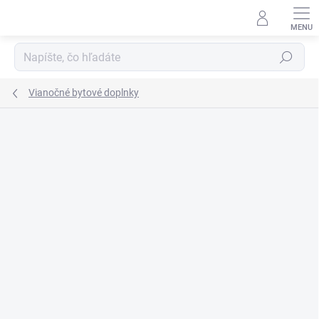
Prejsť
na
obsah
Hľadať
Vianočné bytové doplnky