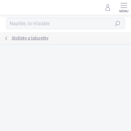
Prejsť
na
obsah
Hľadať
Stolčeky a taburetky