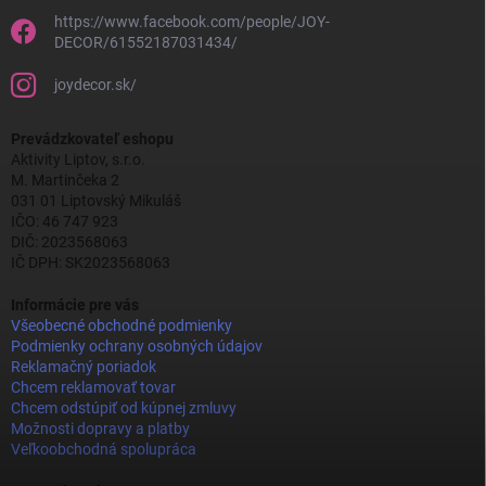
https://www.facebook.com/people/JOY-
DECOR/61552187031434/
joydecor.sk/
Prevádzkovateľ eshopu
Aktivity Liptov, s.r.o.
M. Martinčeka 2
031 01 Liptovský Mikuláš
IČO: 46 747 923
DIČ: 2023568063
IČ DPH: SK2023568063
Informácie pre vás
Všeobecné obchodné podmienky
Podmienky ochrany osobných údajov
Reklamačný poriadok
Chcem reklamovať tovar
Chcem odstúpiť od kúpnej zmluvy
Možnosti dopravy a platby
Veľkoobchodná spolupráca